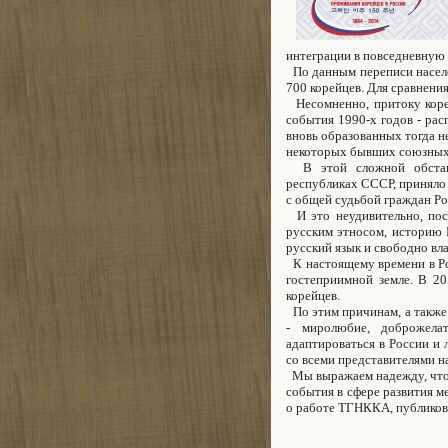
интеграции в повседневную
По данным переписи населе
700 корейцев. Для сравнения 
Несомненно, притоку корей
события 1990-х годов - рас
вновь образованных тогда н
некоторых бывших союзных
В этой сложной обстано
республиках СССР, приняло 
с общей судьбой граждан Ро
И это неудивительно, поск
русским этносом, историю 
русский язык и свободно вл
К настоящему времени в Ро
гостеприимной земле. В 20
корейцев.
По этим причинам, а также
- миролюбие, доброжелат
адаптироваться в России и 
со всеми представителями н
Мы выражаем надежду, что 
события в сфере развития 
о работе ТГНККА, публиковат