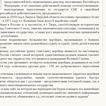
представителей всех национальных диаспор, населяющих Российскую
Федерацию, и по оказанию действенной помощи соотечественникам-
вынужденным переселенцам из государств СНГ в скорейшей
 российскую действительность, продолжается.
ния за 2010 год в Твери и Тверской области постоянно проживают более
- в 1971 году в г. Калинине было всего 6 корейских семей.
цев в Россию и, в частности, в г. Тверь, способствовали исторические
пад Советского Союза, тяжелая экономическая ситуация, сложившаяся во
езависимых государствах, а также рост националистических проявлений в
 республиках.
вке подавляющее большинство корейцев, проживавших в бывших
решение связать свою дальнейшую судьбу и судьбу своих детей и внуков
ссии.
ольку российские (ранее советские) корейцы являются по настоящему
России считают своей историей, единственным родным языком считают
адеют им, гордятся тем, что являются гражданами Великой Страны.
ссии уже проживает четвертое поколение корейцев, родившихся на этой
14 году отмечалась круглая дата - 150 лет добровольного переселения
 учитывая сложившиеся веками черты национального характера корейцев
ельность, трудолюбие, нашим соотечественникам удалось быстро
легко общаться как с русскими - представителями титульной нации, так и
ашего многонационального государства.
и наш сайт, на котором мы периодически будем освещать все важнейшие
межнациональных отношений, размещать наиболее значимую информацию
ь новости, объявления и т.д., послужит этим же целям и задачам"